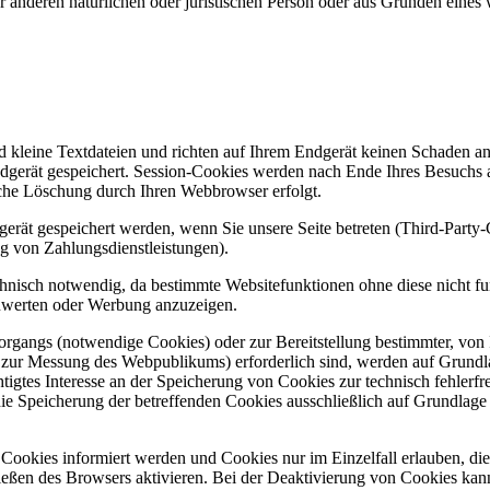
anderen natürlichen oder juristischen Person oder aus Gründen eines w
d kleine Textdateien und richten auf Ihrem Endgerät keinen Schaden a
dgerät gespeichert. Session-Cookies werden nach Ende Ihres Besuchs 
ische Löschung durch Ihren Webbrowser erfolgt.
rät gespeichert werden, wenn Sie unsere Seite betreten (Third-Party
g von Zahlungsdienstleistungen).
hnisch notwendig, da bestimmte Websitefunktionen ohne diese nicht f
zuwerten oder Werbung anzuzeigen.
gangs (notwendige Cookies) oder zur Bereitstellung bestimmter, von I
zur Messung des Webpublikums) erforderlich sind, werden auf Grundlag
igtes Interesse an der Speicherung von Cookies zur technisch fehlerfrei
ie Speicherung der betreffenden Cookies ausschließlich auf Grundlage 
n Cookies informiert werden und Cookies nur im Einzelfall erlauben, d
ßen des Browsers aktivieren. Bei der Deaktivierung von Cookies kann d