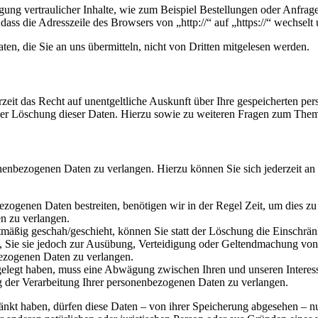
ung vertraulicher Inhalte, wie zum Beispiel Bestellungen oder Anfrage
dass die Adresszeile des Browsers von „http://“ auf „https://“ wechsel
en, die Sie an uns übermitteln, nicht von Dritten mitgelesen werden.
zeit das Recht auf unentgeltliche Auskunft über Ihre gespeicherten 
der Löschung dieser Daten. Hierzu sowie zu weiteren Fragen zum Them
onenbezogenen Daten zu verlangen. Hierzu können Sie sich jederzeit a
ezogenen Daten bestreiten, benötigen wir in der Regel Zeit, um dies z
n zu verlangen.
mäßig geschah/geschieht, können Sie statt der Löschung die Einschrän
Sie sie jedoch zur Ausübung, Verteidigung oder Geltendmachung von R
ezogenen Daten zu verlangen.
legt haben, muss eine Abwägung zwischen Ihren und unseren Interess
g der Verarbeitung Ihrer personenbezogenen Daten zu verlangen.
änkt haben, dürfen diese Daten – von ihrer Speicherung abgesehen – n