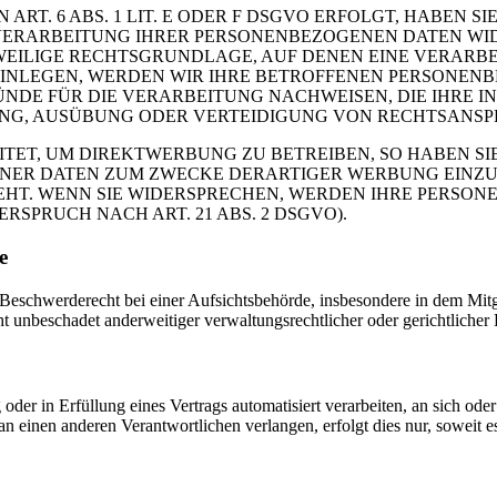
. 6 ABS. 1 LIT. E ODER F DSGVO ERFOLGT, HABEN SIE
VERARBEITUNG IHRER PERSONENBEZOGENEN DATEN WIDE
EWEILIGE RECHTSGRUNDLAGE, AUF DENEN EINE VERARBE
NLEGEN, WERDEN WIR IHRE BETROFFENEN PERSONENBE
DE FÜR DIE VERARBEITUNG NACHWEISEN, DIE IHRE IN
G, AUSÜBUNG ODER VERTEIDIGUNG VON RECHTSANSPRÜC
T, UM DIREKTWERBUNG ZU BETREIBEN, SO HABEN SIE
ER DATEN ZUM ZWECKE DERARTIGER WERBUNG EINZULEG
EHT. WENN SIE WIDERSPRECHEN, WERDEN IHRE PERSO
PRUCH NACH ART. 21 ABS. 2 DSGVO).
e
schwerderecht bei einer Aufsichtsbehörde, insbesondere in dem Mitgli
 unbeschadet anderweitiger verwaltungsrechtlicher oder gerichtlicher 
oder in Erfüllung eines Vertrags automatisiert verarbeiten, an sich od
n einen anderen Verantwortlichen verlangen, erfolgt dies nur, soweit e