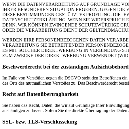
WENN DIE DATENVERARBEITUNG AUF GRUNDLAGE VON ART
IHRER BESONDEREN SITUATION ERGEBEN, GEGEN DIE 
DIESE BESTIMMUNGEN GESTÜTZTES PROFILING. DIE J
DATENSCHUTZERKLÄRUNG. WENN SIE WIDERSPRUCH EI
DENN, WIR KÖNNEN ZWINGENDE SCHUTZWÜRDIGE GRÜN
ODER DIE VERARBEITUNG DIENT DER GELTENDMACHUN
WERDEN IHRE PERSONENBEZOGENEN DATEN VERARBEITE
VERARBEITUNG SIE BETREFFENDER PERSONENBEZOGEN
ES MIT SOLCHER DIREKTWERBUNG IN VERBINDUNG ST
ZUM ZWECKE DER DIREKTWERBUNG VERWENDET (WIDERS
Beschwerde­recht bei der zuständigen Aufsichts­behörd
Im Falle von Verstößen gegen die DSGVO steht den Betroffenen ein Be
des Orts des mutmaßlichen Verstoßes zu. Das Beschwerderecht besteht
Recht auf Daten­übertrag­barkeit
Sie haben das Recht, Daten, die wir auf Grundlage Ihrer Einwilligung 
aushändigen zu lassen. Sofern Sie die direkte Übertragung der Daten a
SSL- bzw. TLS-Verschlüsselung