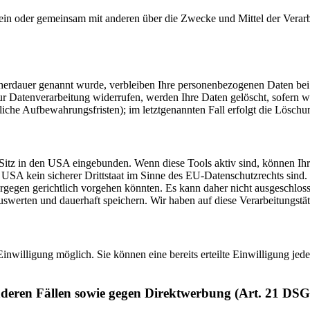
ie allein oder gemeinsam mit anderen über die Zwecke und Mittel der V
cherdauer genannt wurde, verbleiben Ihre personenbezogenen Daten bei 
r Datenverarbeitung widerrufen, werden Ihre Daten gelöscht, sofern w
iche Aufbewahrungsfristen); im letztgenannten Fall erfolgt die Löschun
Sitz in den USA eingebunden. Wenn diese Tools aktiv sind, können Ih
USA kein sicherer Drittstaat im Sinne des EU-Datenschutzrechts sind
iergegen gerichtlich vorgehen könnten. Es kann daher nicht ausgeschl
erten und dauerhaft speichern. Wir haben auf diese Verarbeitungstäti
inwilligung möglich. Sie können eine bereits erteilte Einwilligung jed
nderen Fällen sowie gegen Direktwerbung (Art. 21 DS